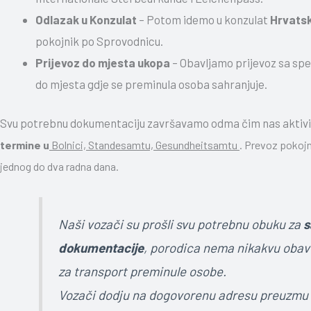
Odlazak u Konzulat
– Potom idemo u konzulat
Hrvats
pokojnik po Sprovodnicu.
Prijevoz do mjesta ukopa
– Obavljamo prijevoz sa sp
do mjesta gdje se preminula osoba sahranjuje.
Svu potrebnu dokumentaciju završavamo odma čim nas aktivi
termine u
Bolnici, Standesamtu, G
esundheitsamtu
. Prevoz pokoj
jednog do dva radna dana.
Naši vozači su prošli svu potrebnu obuku za
s
dokumentacije
, porodica nema nikakvu obav
za transport preminule osobe.
Vozači dodju na dogovorenu adresu preuzmu 