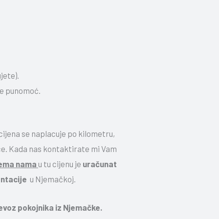
jete).
uje punomoć.
cijena se naplacuje po kilometru,
ce. Kada nas kontaktirate mi Vam
rema nama
u tu cijenu je
uračunat
ntacije
u Njemačkoj.
evoz pokojnika iz Njemačke.