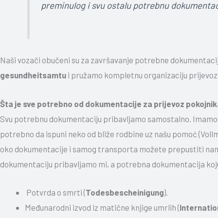
preminulog i svu ostalu potrebnu dokumentac
Naši vozači obučeni su za završavanje potrebne dokumentaci
gesundheitsamtu
i pružamo kompletnu organizaciju prijevoz
Šta je sve potrebno od dokumentacije za prijevoz pokojnik
Svu potrebnu dokumentaciju pribavljamo samostalno. Imamo 
potrebno da ispuni neko od bliže rodbine uz našu pomoć (Voll
oko dokumentacije i samog transporta možete prepustiti na
dokumentaciju pribavljamo mi, a potrebna dokumentacija koj
Potvrda o smrti (
Todesbescheinigung
).
Međunarodni izvod iz matične knjige umrlih (
Internati