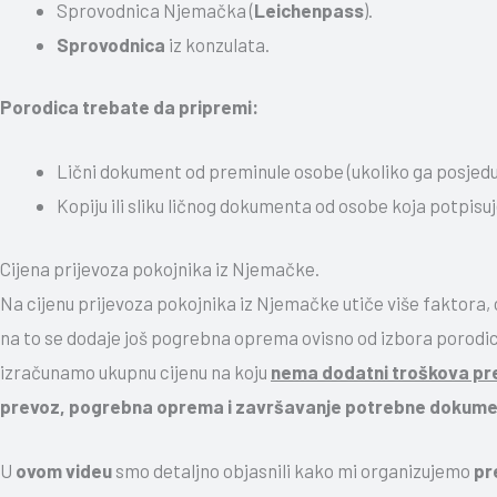
Sprovodnica Njemačka (
Leichenpass
).
Sprovodnica
iz konzulata.
Porodica trebate da pripremi:
Lični dokument od preminule osobe (ukoliko ga posjedu
Kopiju ili sliku ličnog dokumenta od osobe koja potpis
Cijena prijevoza pokojnika iz Njemačke.
Na cijenu prijevoza pokojnika iz Njemačke utiče više faktora, 
na to se dodaje još pogrebna oprema ovisno od izbora porodi
izračunamo ukupnu cijenu na koju
nema dodatni troškova p
prevoz, pogrebna oprema i završavanje potrebne dokume
U
ovom videu
smo detaljno objasnili kako mi organizujemo
pr