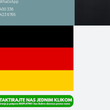
i WhatsApp
 400 336
 423 6765