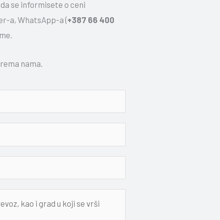
 da se informisete o ceni
ber-a, WhatsApp-a (
+387 66 400
rme.
 prema nama.