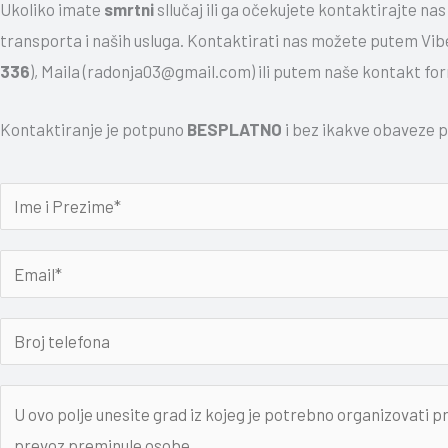
Ukoliko imate
smrtni
sllučaj ili ga očekujete kontaktirajte nas
transporta i naših usluga. Kontaktirati nas možete putem Vi
336
), Maila (radonja03@gmail.com) ili putem naše kontakt fo
Kontaktiranje je potpuno
BESPLATNO
i bez ikakve obaveze
I
m
e
E
i
m
P
a
B
r
i
r
e
l
o
N
z
*
j
a
i