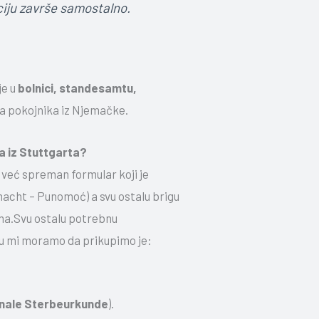
iju završe samostalno.
je u
bolnici, standesamtu,
a pokojnika iz Njemačke.
a iz Stuttgarta?
već spreman formular koji je
macht – Punomoć) a svu ostalu brigu
ma.Svu ostalu potrebnu
u mi moramo da prikupimo je:
onale Sterbeurkunde
).