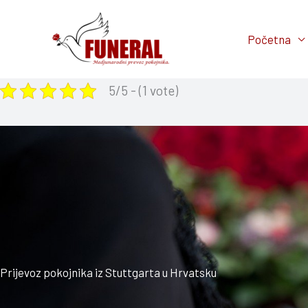
Skip
to
Početna
content
5/5 - (1 vote)
Prijevoz pokojnika iz Stuttgarta u Hrvatsku