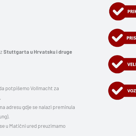
iz
Stuttgarta u Hrvatsku i druge
 da potpišemo Vollmacht za
.
i na adresu gdje se nalazi preminula
ung).
se u Matični ured preuzimamo