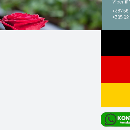
Viber il
+387 66
+385 92